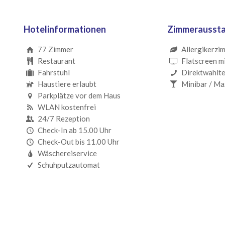
Hotelinformationen
Zimmerausst
77 Zimmer
Allergikerzi
Restaurant
Flatscreen m
Fahrstuhl
Direktwahlte
Haustiere erlaubt
Minibar / Ma
Parkplätze vor dem Haus
WLAN kostenfrei
24/7 Rezeption
Check-In ab 15.00 Uhr
Check-Out bis 11.00 Uhr
Wäschereiservice
Schuhputzautomat
Gib hier Deinen gewünschten
Textinhalt ein