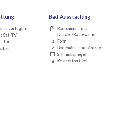
attung
Bad-Ausstattung
mmer verfügbar
Badezimmer mit
Dusche/Badewanne
it Sat-TV
Föhn
lefon
Bademäntel auf Anfrage
xibar
Schminkspiegel
Kosmetikartikel